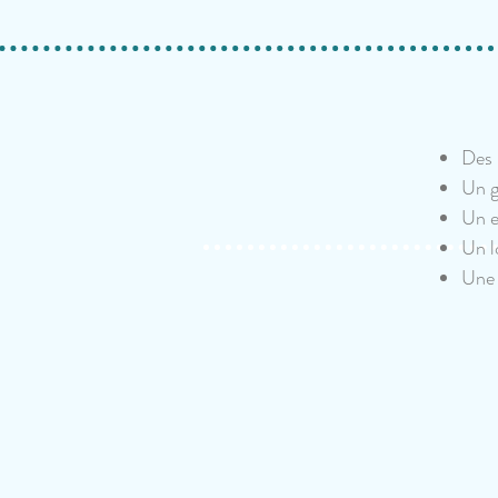
Des 
Un g
Un e
Un l
Une 